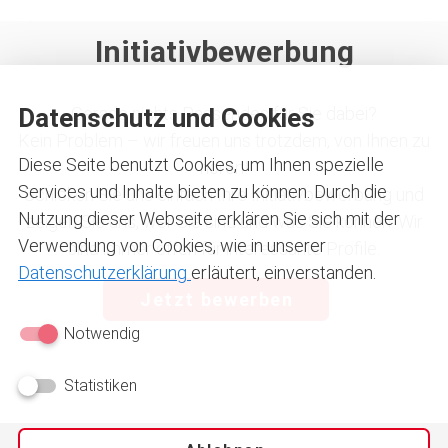
Initiativbewerbung
Datenschutz und Cookies
Gerade nichts Passendes für Sie dabei?
Kein Problem – wir freuen uns trotzdem, von Ihnen zu
Diese Seite benutzt Cookies, um Ihnen spezielle
hören!
Services und Inhalte bieten zu können. Durch die
Schicken Sie uns einfach Ihre Initiativbewerbung und
Nutzung dieser Webseite erklären Sie sich mit der
zeigen Sie uns, wer Sie sind und was Sie können. Wir
Verwendung von Cookies, wie in unserer
sind immer offen für interessante Profile.
Datenschutzerklärung
erläutert, einverstanden.
Jetzt bewerben
Notwendig
Statistiken